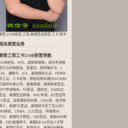
美签,214B拒签,工签,美国签证拒签,工卡,绿卡
相关美签业务
美签工签工卡214B拒签导航
214B拒签
、
RFE
、
超龄和锁龄
、
现在申请美
签什么时候面谈
、
双递交
、
联邦催办令
、
I-
140
、
递解令
、
ICE
、
美国移民公证
、
PERM
劳工证
、
工卡走钟
、
移民机构办理EB1C/EB3
可提供中美公司
、
美国商婚
、
美国探亲签证
、
OPT申请相关
、
F4签证
、
国际生
、
CW/E2C
签证
、
美国签证种类
、
NVC申请
、
B2签证转
F1签证
、
加急移民局办案
、
I-551章
、
经济担
保人
、
美国TN签证
、
美国绿卡丢了怎么办?
、
IR5移民
、
CRBA
、
J1J2签证
、
中国绿卡
、
I730
、
美国优才移民
、
V92签证
、
美国AVR政
策
、
EB2美国绿卡
、
美国EB-1A杰出人才移
民
、
美国红蓝卡
、
美国白卡
、
美国NIW移民
、