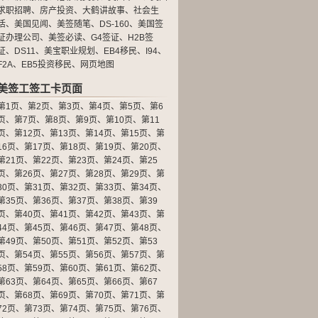
求职招聘
、
房产投资
、
大鹤讲故事
、
社会生
活
、
美国见闻
、
美签随笔
、
DS-160
、
美国签
证办理公司
、
美签必读
、
G4签证
、
H2B签
证
、
DS11
、
美宝职业规划
、
EB4移民
、
I94
、
F2A
、
EB5投资移民
、
网页地图
美签工签工卡页面
第1页
、
第2页
、
第3页
、
第4页
、
第5页
、
第6
页
、
第7页
、
第8页
、
第9页
、
第10页
、
第11
页
、
第12页
、
第13页
、
第14页
、
第15页
、
第
16页
、
第17页
、
第18页
、
第19页
、
第20页
、
第21页
、
第22页
、
第23页
、
第24页
、
第25
页
、
第26页
、
第27页
、
第28页
、
第29页
、
第
30页
、
第31页
、
第32页
、
第33页
、
第34页
、
第35页
、
第36页
、
第37页
、
第38页
、
第39
页
、
第40页
、
第41页
、
第42页
、
第43页
、
第
44页
、
第45页
、
第46页
、
第47页
、
第48页
、
第49页
、
第50页
、
第51页
、
第52页
、
第53
页
、
第54页
、
第55页
、
第56页
、
第57页
、
第
58页
、
第59页
、
第60页
、
第61页
、
第62页
、
第63页
、
第64页
、
第65页
、
第66页
、
第67
页
、
第68页
、
第69页
、
第70页
、
第71页
、
第
72页
、
第73页
、
第74页
、
第75页
、
第76页
、