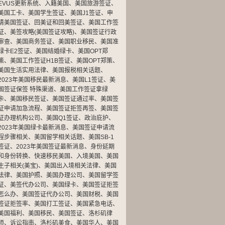
EVUS更新系统
、
入籍美国
、
美国旅游签证
、
美国工卡
、
美国学生签证
、
美国J1签证
、
申
请美国签证
、
回美证和回美签证
、
美国工作签
证
、
美签攻略(美国签证攻略)
、
美国签证行政
审查
、
美国商务签证
、
美国职业移民
、
美国准
绿卡E2签证
、
美国结婚绿卡
、
美国OPT郑
策
、
美国工作签证H1B签证
、
美国OPT郑策
、
美国生活实用法律
、
美国报税相关话题
、
2023年美国移民最新消息
、
美国L1签证
、
美
国签证保签 特殊渠道
、
美国工作签证拿绿
卡
、
美国移民签证
、
美国签证通过率
、
美国签
证申请加急流程
、
美国签证拒签再签
、
美国签
证办理机构公司
、
美国Q1签证
、
政治庇护
、
2023年美国绿卡最新消息
、
美国签证申请流
程步骤相关
、
美国留学相关话题
、
美国SB-1
签证
、
2023年美国签证最新消息
、
身份延期
和身份转换
、
快速移民美国
、
入境美国
、
美国
生子相关(美宝)
、
美国出入境相关法律
、
美国
法律
、
美国护照
、
美国办理公司
、
美国留学签
证
、
美签代办公司
、
美国绿卡
、
美国签证拒签
怎么办
、
美国签证代办公司
、
美国财税
、
美国
签证拒签率
、
美国打工签证
、
美国紧急电话
、
美国福利
、
美国移民
、
美国签证
、
洛杉矶律
师
、
诉讼指南
、
洛杉矶美食
、
美国华人
、
美国