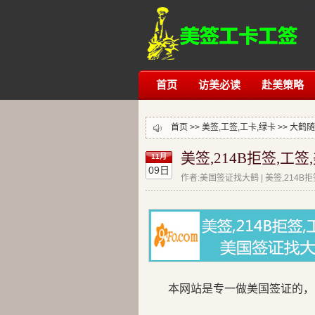
首页
访美必读
赴美策略
首页 >> 美签,工签,工卡,绿卡 >>
大鹤随
美签,214B拒签,工
11月
09日
作者:美国签证找大鹤 | 美签,214B
本网站是专一做美国签证的，