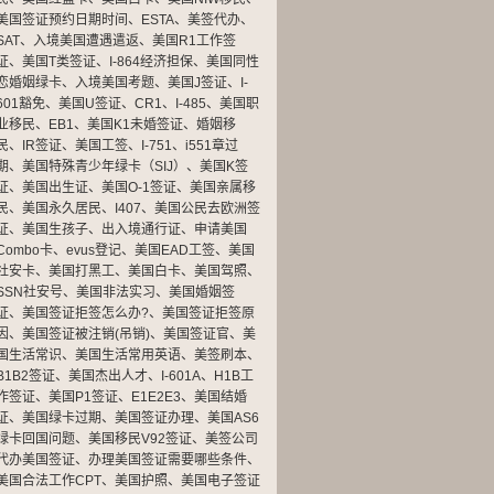
美国签证预约日期时间
、
ESTA
、
美签代办
、
SAT
、
入境美国遭遇遣返
、
美国R1工作签
证
、
美国T类签证
、
I-864经济担保
、
美国同性
恋婚姻绿卡
、
入境美国考题
、
美国J签证
、
I-
601豁免
、
美国U签证
、
CR1
、
I-485
、
美国职
业移民
、
EB1
、
美国K1未婚签证
、
婚姻移
民
、
IR签证
、
美国工签
、
I-751
、
i551章过
期
、
美国特殊青少年绿卡（SIJ）
、
美国K签
证
、
美国出生证
、
美国O-1签证
、
美国亲属移
民
、
美国永久居民
、
I407
、
美国公民去欧洲签
证
、
美国生孩子
、
出入境通行证
、
申请美国
Combo卡
、
evus登记
、
美国EAD工签
、
美国
社安卡
、
美国打黑工
、
美国白卡
、
美国驾照
、
SSN社安号
、
美国非法实习
、
美国婚姻签
证
、
美国签证拒签怎么办?
、
美国签证拒签原
因
、
美国签证被注销(吊销)
、
美国签证官
、
美
国生活常识
、
美国生活常用英语
、
美签刷本
、
B1B2签证
、
美国杰出人才
、
I-601A
、
H1B工
作签证
、
美国P1签证
、
E1E2E3
、
美国结婚
证
、
美国绿卡过期
、
美国签证办理
、
美国AS6
绿卡回国问题
、
美国移民V92签证
、
美签公司
代办美国签证
、
办理美国签证需要哪些条件
、
美国合法工作CPT
、
美国护照
、
美国电子签证