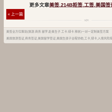
更多文章
美签,214B拒签,工签,美国
« 上一篇
美签
全方位策划(旅游.商务.留学.赴美生子.工卡.绿卡.移民)一对一定制美签方案
美国旅游签证
,商务签证,美国留学签证,美国生孩子全程协助,工卡,绿卡,入境风险