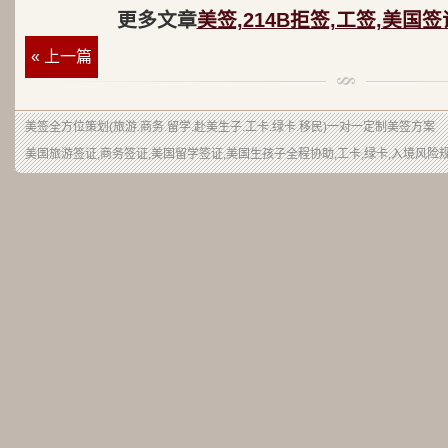
更多文章
美签,214B拒签,工签,美国
« 上一篇
美签
全方位策划(旅游.商务.留学.赴美生子.工卡.绿卡.移民)一对一定制美签方案
美国旅游签证
,商务签证,美国留学签证,美国生孩子全程协助,工卡,绿卡,入境风险