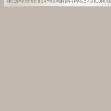
美国旅游签证,商务签证,美国留学签证,美国生孩子全程协助,工卡,绿卡,入境风险