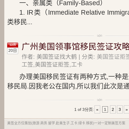
一、亲属类（Family-Based）
1. IR类（Immediate Relative Im
类移民...
广州美国领事馆移民签证攻略(K1
12月
20日
作者: 美国签证找大鹤 | 分类:
美国签证拒
工签,美国签证拒签,工卡
办理美国移民签证有两种方式,一种是
移民局.因我老公在国内,所以我们此次是通过
1 of 3
分页:
«
1
2
3
»
美签
全方位策划(旅游.商务.留学.赴美生子.工卡.绿卡.移民)一对一定制美签方案