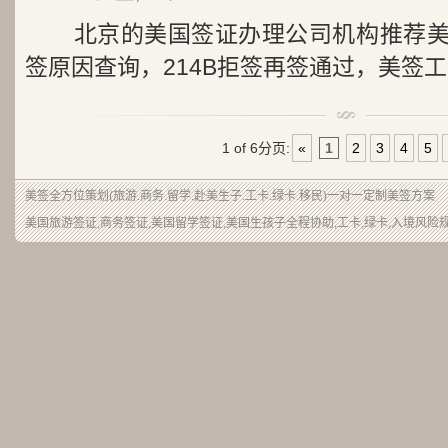
北京的美国签证办理公司机构推荐美
签原因查询，214B拒签再签通过，美签工签
1 of 6
分页:
«
1
2
3
4
5
美签
全方位策划(旅游.商务.留学.赴美生子.工卡.绿卡.移民)一对一定制美签方案
美国旅游签证,商务签证,美国留学签证,美国生孩子全程协助,工卡,绿卡,入境风险