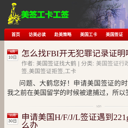
首页
访美必读
赴美策略
美国工卡
美国签证
怎么找FBI开无犯罪记录证明
6月
10日
作者: 美国签证找大鹤 | 分类:
美国签证行
签,美国签证拒签,工卡
问题、大鹤您好！申请美国签证的时
我之前在美国留学的时候被逮捕过，所以签
申请美国H/F/J/L签证遇到221
11月
30日
么办