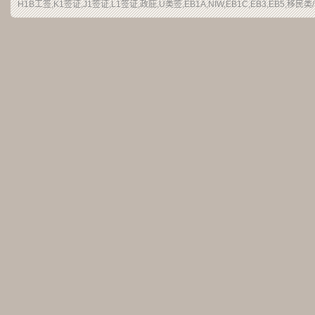
H1B工签,K1签证,J1签证,L1签证,政庇,U类签,EB1A,NIW,EB1C,EB3,EB5