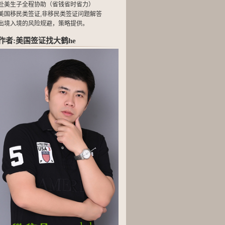
赴美生子全程协助（省钱省时省力）
美国移民类签证,非移民类签证问题解答
出境入境的风险规避，策略提供。
作者:美国签证找大鹤he