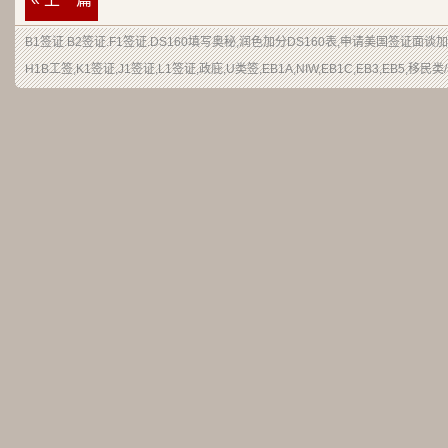
B1签证.B2签证.F1签证.DS160填写奥秘,润色加分DS160表,申请美国签证面
H1B工签,K1签证,J1签证,L1签证,政庇,U类签,EB1A,NIW,EB1C,EB3,EB5