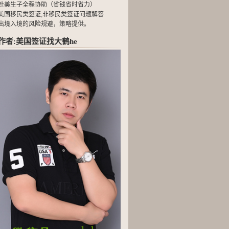
赴美生子全程协助（省钱省时省力）
美国移民类签证,非移民类签证问题解答
出境入境的风险规避，策略提供。
作者:美国签证找大鹤he