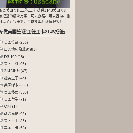
各类美国签证,工签,工卡,提供214B美国签证
被拒签的解决方案！可以办理、可以咨询、也
可以全方位策划，全球接单！热情服务！
专做美国签证(工签工卡214B拒签)
美国签证
(260)
出入境风险规避
(91)
DS-160
(18)
美国工签
(95)
214B拒签
(47)
赴美生子
(45)
美国绿卡
(351)
美国移民
(300)
美国留学
(71)
CPT
(1)
政治庇护
(62)
美国打工
(35)
美国工卡
(58)