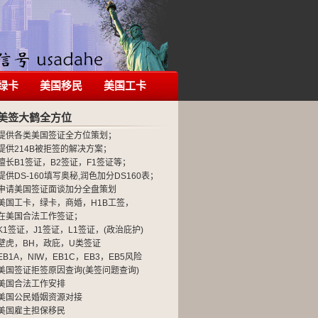
绿卡
美国移民
美国工卡
美签大鹤全方位
提供各类美国签证全方位策划；
提供214B被拒签的解决方案；
擅长B1签证，B2签证，F1签证等；
提供DS-160填写奥秘,润色加分DS160表；
申请美国签证面谈加分全盘策划
美国工卡，绿卡，商婚，H1B工签，
在美国合法工作签证；
K1签证，J1签证，L1签证，(政治庇护)
壁虎，BH，政庇，U类签证
EB1A，NIW，EB1C，EB3，EB5风险
美国签证拒签原因查询(美签问题查询)
美国合法工作安排
美国公民婚姻资源对接
美国雇主担保移民