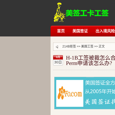
首页
美国签证
出入境风险
214B拒签
>>
美国工签
>> 正文
H-1B工签被裁怎么
3月
30日
Perm申请该怎么办?