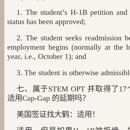
1. The student’s H-1B petition and
status has been approved;
2. The student seeks readmission b
employment begins (normally at the be
year, i.e., October 1); and
3. The student is otherwise admissibl
七、属于STEM OPT 并取得了1
适用Cap-Gap 的延期吗？
美国签证找大鹤：适用！