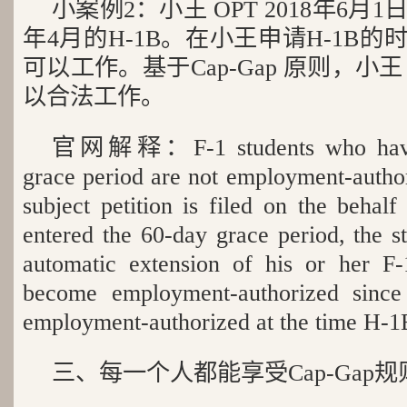
小案例2：小王 OPT 2018年6月
年4月的H-1B。在小王申请H-1B的
可以工作。基于Cap-Gap 原则，小王 
以合法工作。
官网解释：F-1 students who have e
grace period are not employment-autho
subject petition is filed on the behal
entered the 60-day grace period, the st
automatic extension of his or her F-1
become employment-authorized since
employment-authorized at the time H-1B 
三、每一个人都能享受Cap-Gap