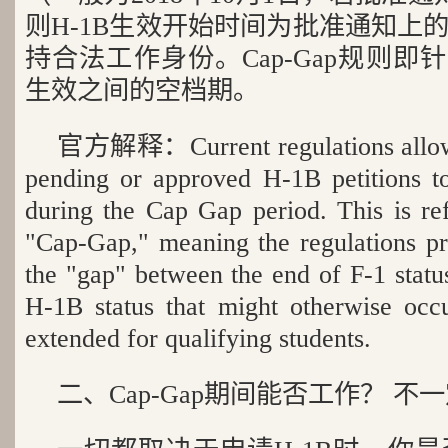
则H-1B生效开始时间为批准通知上
持合法工作身份。Cap-Gap规则即
生效之间的空档期。
官方解释：Current regulations allow c
pending or approved H-1B petitions to
during the Cap Gap period. This is refe
"Cap-Gap," meaning the regulations pr
the "gap" between the end of F-1 statu
H-1B status that might otherwise occu
extended for qualifying students.
二、Cap-Gap期间能否工作？ 不