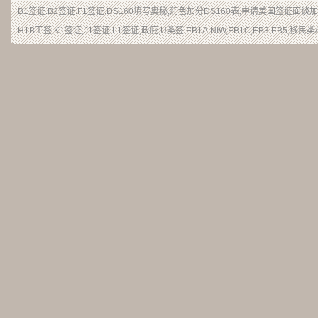
B1签证.B2签证.F1签证.DS160填写奥秘,润色加分DS160表,申请美国签证面
H1B工签,K1签证,J1签证,L1签证,政庇,U类签,EB1A,NIW,EB1C,EB3,EB5