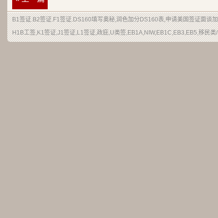
B1签证.B2签证.F1签证.DS160填写奥秘,润色加分DS160表,申请美国签证面
H1B工签,K1签证,J1签证,L1签证,政庇,U类签,EB1A,NIW,EB1C,EB3,EB5