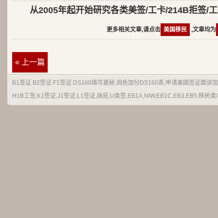
从2005年起开始研究各类美签/工卡/214B拒签/
更多相关文章,请点击
美国移民
,文章均为
« 上一篇
B1签证.B2签证.F1签证.DS160填写奥秘,润色加分DS160表,申请美国签证面
H1B工签,K1签证,J1签证,L1签证,政庇,U类签,EB1A,NIW,EB1C,EB3,EB5