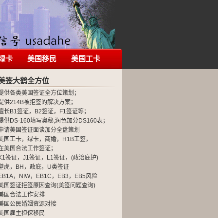
绿卡
美国移民
美国工卡
美签大鹤全方位
提供各类美国签证全方位策划；
提供214B被拒签的解决方案；
擅长B1签证，B2签证，F1签证等；
提供DS-160填写奥秘,润色加分DS160表；
申请美国签证面谈加分全盘策划
美国工卡，绿卡，商婚，H1B工签，
在美国合法工作签证；
K1签证，J1签证，L1签证，(政治庇护)
壁虎，BH，政庇，U类签证
EB1A，NIW，EB1C，EB3，EB5风险
美国签证拒签原因查询(美签问题查询)
美国合法工作安排
美国公民婚姻资源对接
美国雇主担保移民