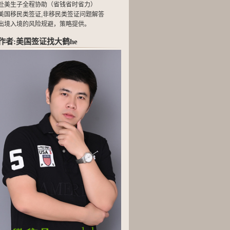
赴美生子全程协助（省钱省时省力）
美国移民类签证,非移民类签证问题解答
出境入境的风险规避，策略提供。
作者:美国签证找大鹤he