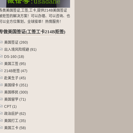
各类美国签证,工签,工卡,提供214B美国签证
被拒签的解决方案！可以办理、可以咨询、也
可以全方位策划，全球接单！热情服务！
专做美国签证(工签工卡214B拒签)
美国签证
(260)
出入境风险规避
(91)
DS-160
(18)
美国工签
(95)
214B拒签
(47)
赴美生子
(45)
美国绿卡
(351)
美国移民
(300)
美国留学
(71)
CPT
(1)
政治庇护
(62)
美国打工
(35)
美国工卡
(58)