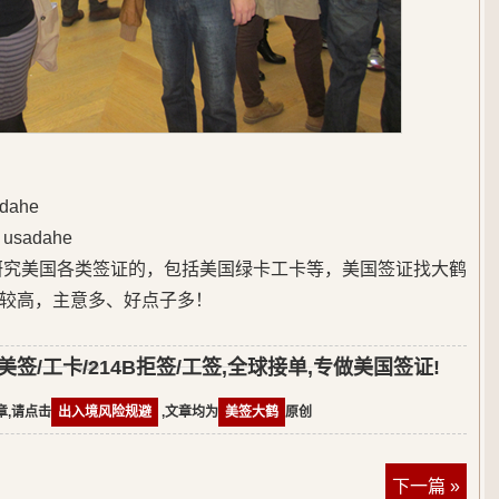
ahe
adahe
始研究美国各类签证的，包括美国绿卡工卡等，美国签证找大鹤
较高，主意多、好点子多！
签/工卡/214B拒签/工签,全球接单,专做美国签证!
章,请点击
出入境风险规避
,文章均为
美签大鹤
原创
下一篇 »