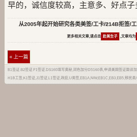
早的，诚信度较高，主意多、好点子
从2005年起开始研究各类美签/工卡/214B拒签/
更多相关文章,请点击
赴美生子
,文章均为
« 上一篇
B1签证.B2签证.F1签证.DS160填写奥秘,润色加分DS160表,申请美国签证面
H1B工签,K1签证,J1签证,L1签证,政庇,U类签,EB1A,NIW,EB1C,EB3,EB5