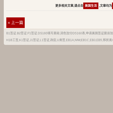
更多相关文章,请点击
美国生活
,文章均为
« 上一篇
B1签证.B2签证.F1签证.DS160填写奥秘,润色加分DS160表,申请美国签证面
H1B工签,K1签证,J1签证,L1签证,政庇,U类签,EB1A,NIW,EB1C,EB3,EB5