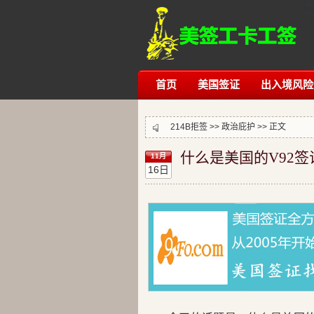
首页
美国签证
出入境风险
214B拒签
>>
政治庇护
>> 正文
什么是美国的V92签
11月
16日