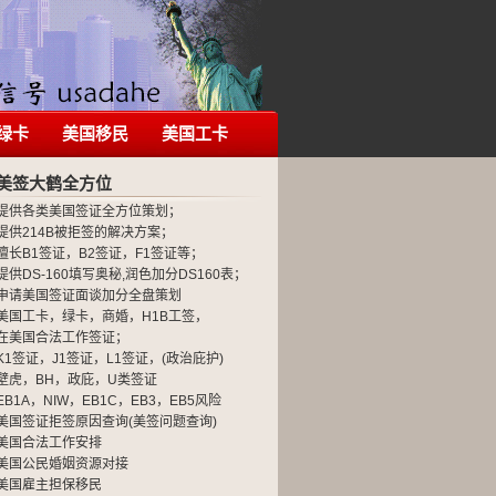
绿卡
美国移民
美国工卡
美签大鹤全方位
提供各类美国签证全方位策划；
提供214B被拒签的解决方案；
擅长B1签证，B2签证，F1签证等；
提供DS-160填写奥秘,润色加分DS160表；
申请美国签证面谈加分全盘策划
美国工卡，绿卡，商婚，H1B工签，
在美国合法工作签证；
K1签证，J1签证，L1签证，(政治庇护)
壁虎，BH，政庇，U类签证
EB1A，NIW，EB1C，EB3，EB5风险
美国签证拒签原因查询(美签问题查询)
美国合法工作安排
美国公民婚姻资源对接
美国雇主担保移民