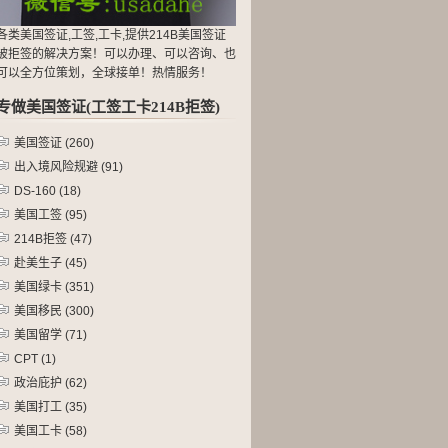
各类美国签证,工签,工卡,提供214B美国签证
被拒签的解决方案！可以办理、可以咨询、也
可以全方位策划，全球接单！热情服务！
专做美国签证(工签工卡214B拒签)
美国签证
(260)
出入境风险规避
(91)
DS-160
(18)
美国工签
(95)
214B拒签
(47)
赴美生子
(45)
美国绿卡
(351)
美国移民
(300)
美国留学
(71)
CPT
(1)
政治庇护
(62)
美国打工
(35)
美国工卡
(58)