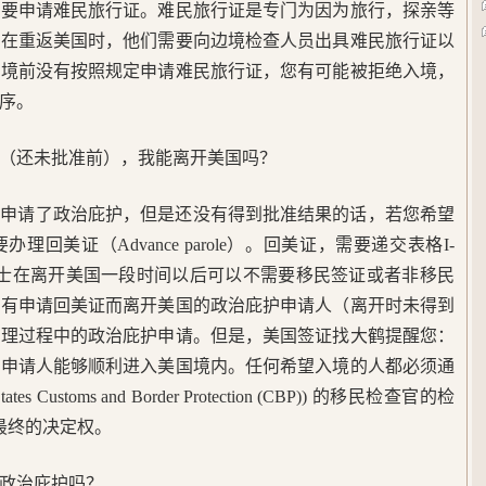
需要申请难民旅行证。难民旅行证是专门为因为旅行，探亲等
，在重返美国时，他们需要向边境检查人员出具难民旅行证以
出境前没有按照规定申请难民旅行证，您有可能被拒绝入境，
序。
（还未批准前），我能离开美国吗？
您申请了政治庇护，但是还没有得到批准结果的话，若您希望
回美证（Advance parole）。回美证，需要递交表格I-
人士在离开美国一段时间以后可以不需要移民签证或者非移民
没有申请回美证而离开美国的政治庇护申请人（离开时未得到
审理过程中的政治庇护申请。但是，美国签证找大鹤提醒您：
证申请人能够顺利进入美国境内。任何希望入境的人都必须通
 Customs and Border Protection (CBP)) 的移民检查官的检
最终的决定权。
政治庇护吗？