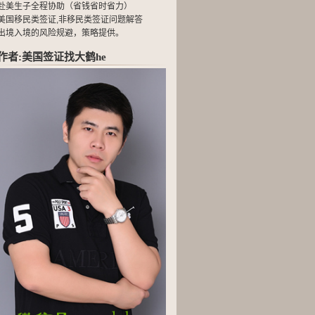
赴美生子全程协助（省钱省时省力）
美国移民类签证,非移民类签证问题解答
出境入境的风险规避，策略提供。
作者:美国签证找大鹤he