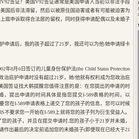
V92签证？美国V92签证通常是美国申请人当初以非法手段
入美国后非法滞留，然后以被原住国迫害或者有可能被迫害为
过上庭申诉取得合法居的留权，同时获得申请配偶以及未婚子
护申请后，我的孩子超过了21岁，我还可以为他/她申请绿卡
6日签订的儿童身份保护法(the Child Status Protection
者政治庇护申请时没有超过21岁，她/他就有权利成为您政治庇
ive)。美国签证找大鹤提醒您值得注意的是：在您提出的申请的时
婚，提出申请的时间具体是指您提交I-589表格的时间，以
只要您在I-589申请表格上递交了您的孩子的信息，您可以时候
IS不要求您一开始在I-589上就将您的孩子列为衍生受益人。
出了您的孩子，并且在提交申请时,您的孩子小于21岁并未婚，
申请作出最后的决定前追加您的未婚孩子(即便现在已经大于21