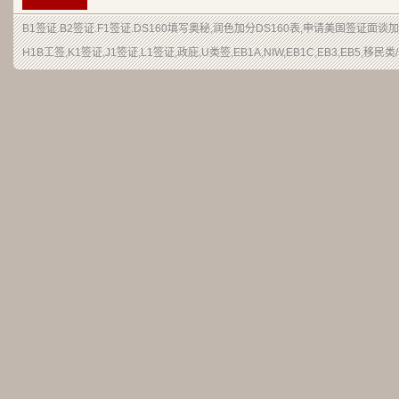
B1签证.B2签证.F1签证.DS160填写奥秘,润色加分DS160表,申请美国签证面
H1B工签,K1签证,J1签证,L1签证,政庇,U类签,EB1A,NIW,EB1C,EB3,EB5