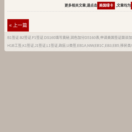
更多相关文章,请点击
美国绿卡
,文章均为
« 上一篇
B1签证.B2签证.F1签证.DS160填写奥秘,润色加分DS160表,申请美国签证面
H1B工签,K1签证,J1签证,L1签证,政庇,U类签,EB1A,NIW,EB1C,EB3,EB5