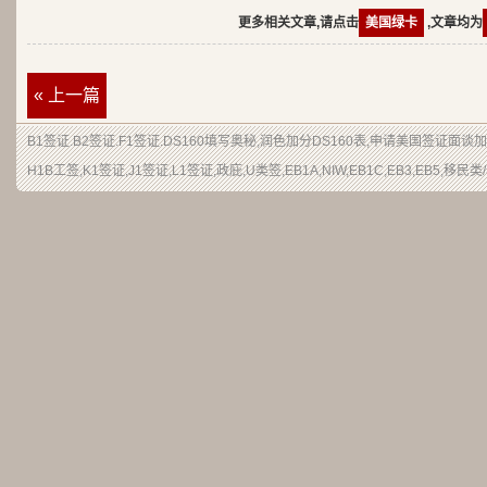
更多相关文章,请点击
美国绿卡
,文章均为
« 上一篇
B1签证.B2签证.F1签证.DS160填写奥秘,润色加分DS160表,申请美国签证面
H1B工签,K1签证,J1签证,L1签证,政庇,U类签,EB1A,NIW,EB1C,EB3,EB5