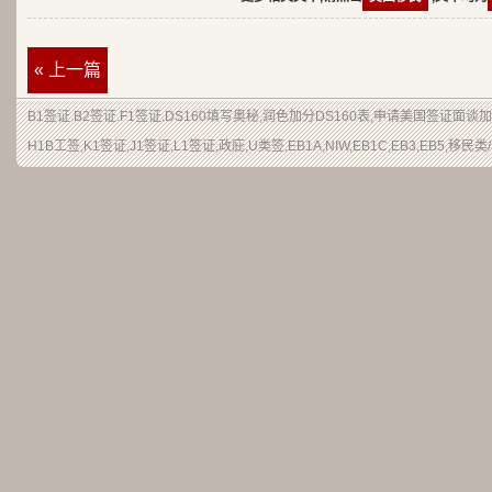
« 上一篇
B1签证.B2签证.F1签证.DS160填写奥秘,润色加分DS160表,申请美国签证面
H1B工签,K1签证,J1签证,L1签证,政庇,U类签,EB1A,NIW,EB1C,EB3,EB5