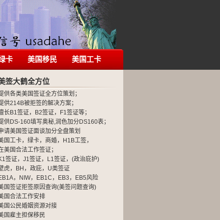
绿卡
美国移民
美国工卡
美签大鹤全方位
提供各类美国签证全方位策划；
提供214B被拒签的解决方案；
擅长B1签证，B2签证，F1签证等；
提供DS-160填写奥秘,润色加分DS160表；
申请美国签证面谈加分全盘策划
美国工卡，绿卡，商婚，H1B工签，
在美国合法工作签证；
K1签证，J1签证，L1签证，(政治庇护)
壁虎，BH，政庇，U类签证
EB1A，NIW，EB1C，EB3，EB5风险
美国签证拒签原因查询(美签问题查询)
美国合法工作安排
美国公民婚姻资源对接
美国雇主担保移民