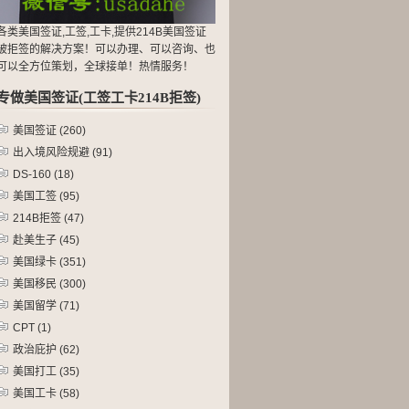
各类美国签证,工签,工卡,提供214B美国签证
被拒签的解决方案！可以办理、可以咨询、也
可以全方位策划，全球接单！热情服务！
专做美国签证(工签工卡214B拒签)
美国签证
(260)
出入境风险规避
(91)
DS-160
(18)
美国工签
(95)
214B拒签
(47)
赴美生子
(45)
美国绿卡
(351)
美国移民
(300)
美国留学
(71)
CPT
(1)
政治庇护
(62)
美国打工
(35)
美国工卡
(58)