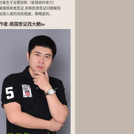
赴美生子全程协助（省钱省时省力）
美国移民类签证,非移民类签证问题解答
出境入境的风险规避，策略提供。
作者:美国签证找大鹤he