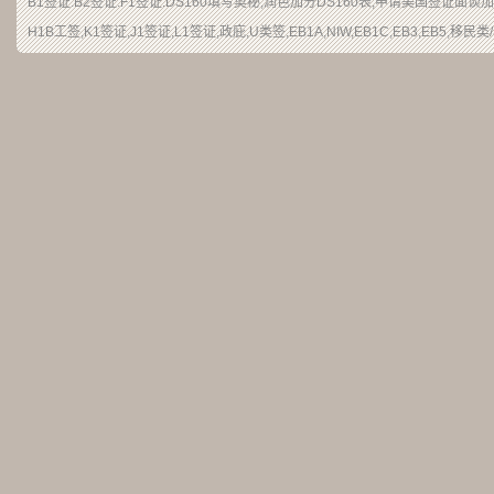
B1签证.B2签证.F1签证.DS160填写奥秘,润色加分DS160表,申请美国签证面
H1B工签,K1签证,J1签证,L1签证,政庇,U类签,EB1A,NIW,EB1C,EB3,EB5