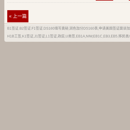
« 上一篇
B1签证.B2签证.F1签证.DS160填写奥秘,润色加分DS160表,申请美国签证面
H1B工签,K1签证,J1签证,L1签证,政庇,U类签,EB1A,NIW,EB1C,EB3,EB5