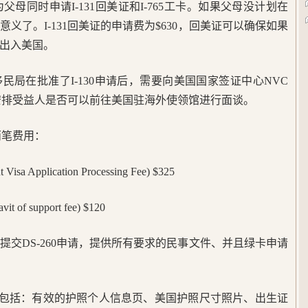
为父母同时申请I-131回美证和I-765工卡。如果父母没计划在
义了。I-131回美证的申请费为$630，回美证可以确保如果
出入美国。
民局在批准了I-130申请后，需要向美国国家签证中心NVC
安排受益人是否可以前往美国驻海外使领馆进行面谈。
两笔费用：
Application Processing Fee) $325
f support fee) $120
提交DS-260申请，提供所有要求的民事文件、并且绿卡申请
ents)通常包括：有效的护照个人信息页、美国护照尺寸照片、出生证