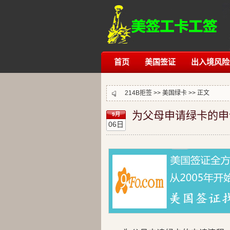
首页
美国签证
出入境风险
214B拒签
>>
美国绿卡
>> 正文
为父母申请绿卡的申
9月
06日