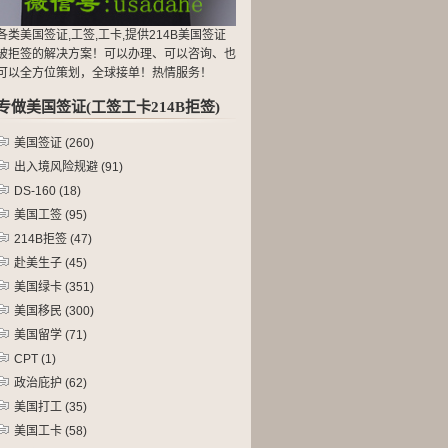
各类美国签证,工签,工卡,提供214B美国签证
被拒签的解决方案！可以办理、可以咨询、也
可以全方位策划，全球接单！热情服务！
专做美国签证(工签工卡214B拒签)
美国签证
(260)
出入境风险规避
(91)
DS-160
(18)
美国工签
(95)
214B拒签
(47)
赴美生子
(45)
美国绿卡
(351)
美国移民
(300)
美国留学
(71)
CPT
(1)
政治庇护
(62)
美国打工
(35)
美国工卡
(58)