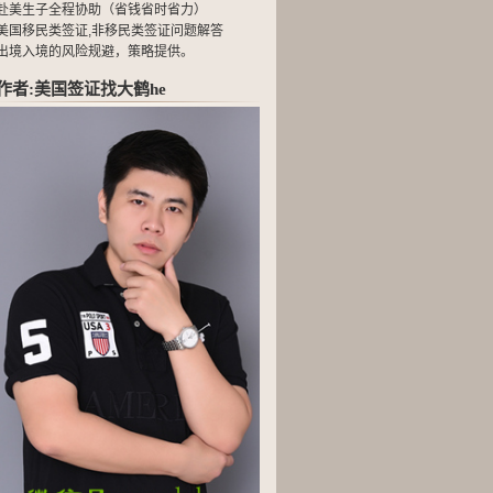
赴美生子全程协助（省钱省时省力）
美国移民类签证,非移民类签证问题解答
出境入境的风险规避，策略提供。
作者:美国签证找大鹤he