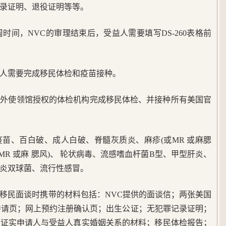
录证明、退役证明等等。
时间，NVC的审理结束后，受益人需要填写DS-260表格前
人需要完成移民体检和疫苗接种。
海外使领馆授权的体检机构完成移民体检、并接种所有美国官
苗、百白破、成人白破、脊髓灰质炎、麻疹(或MR 或麻腮
或 MR 或麻 腮风)、 轮状病毒、流感嗜血杆菌B型、甲型肝炎、
炎双球菌、流行性感冒。
移民面谈时携带的材料包括：NVC提供的面谈信；两张美国
认申请页；网上预约注册确认页；出生公证；无犯罪记录证明；
够证实申请人与受益人真实婚姻关系的材料；移民体检报告；