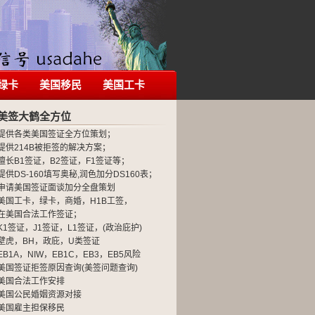
绿卡
美国移民
美国工卡
美签大鹤全方位
提供各类美国签证全方位策划；
提供214B被拒签的解决方案；
擅长B1签证，B2签证，F1签证等；
提供DS-160填写奥秘,润色加分DS160表；
申请美国签证面谈加分全盘策划
美国工卡，绿卡，商婚，H1B工签，
在美国合法工作签证；
K1签证，J1签证，L1签证，(政治庇护)
壁虎，BH，政庇，U类签证
EB1A，NIW，EB1C，EB3，EB5风险
美国签证拒签原因查询(美签问题查询)
美国合法工作安排
美国公民婚姻资源对接
美国雇主担保移民