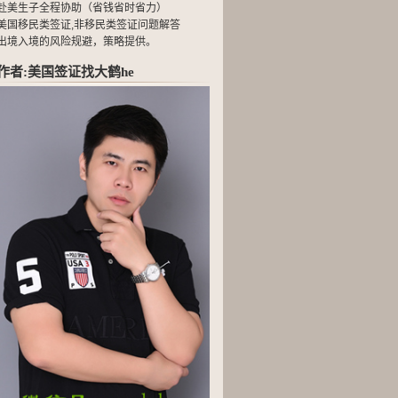
赴美生子全程协助（省钱省时省力）
美国移民类签证,非移民类签证问题解答
出境入境的风险规避，策略提供。
作者:美国签证找大鹤he