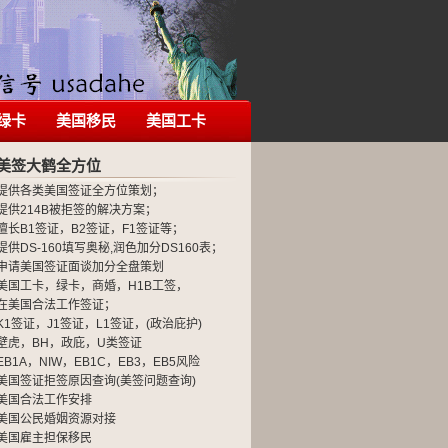
绿卡
美国移民
美国工卡
美签大鹤全方位
提供各类美国签证全方位策划；
提供214B被拒签的解决方案；
擅长B1签证，B2签证，F1签证等；
提供DS-160填写奥秘,润色加分DS160表；
申请美国签证面谈加分全盘策划
美国工卡，绿卡，商婚，H1B工签，
在美国合法工作签证；
K1签证，J1签证，L1签证，(政治庇护)
壁虎，BH，政庇，U类签证
EB1A，NIW，EB1C，EB3，EB5风险
美国签证拒签原因查询(美签问题查询)
美国合法工作安排
美国公民婚姻资源对接
美国雇主担保移民