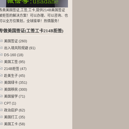
各类美国签证,工签,工卡,提供214B美国签证
被拒签的解决方案！可以办理、可以咨询、也
可以全方位策划，全球接单！热情服务！
专做美国签证(工签工卡214B拒签)
美国签证
(260)
出入境风险规避
(91)
DS-160
(18)
美国工签
(95)
214B拒签
(47)
赴美生子
(45)
美国绿卡
(351)
美国移民
(300)
美国留学
(71)
CPT
(1)
政治庇护
(62)
美国打工
(35)
美国工卡
(58)