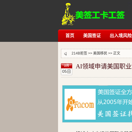
首页
美国签证
出入境风险
214B拒签
>>
美国移民
>> 正文
AI领域申请美国职
2月
05日