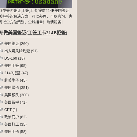
各类美国签证,工签,工卡,提供214B美国签证
被拒签的解决方案！可以办理、可以咨询、也
可以全方位策划，全球接单！热情服务！
专做美国签证(工签工卡214B拒签)
美国签证
(260)
出入境风险规避
(91)
DS-160
(18)
美国工签
(95)
214B拒签
(47)
赴美生子
(45)
美国绿卡
(351)
美国移民
(300)
美国留学
(71)
CPT
(1)
政治庇护
(62)
美国打工
(35)
美国工卡
(58)