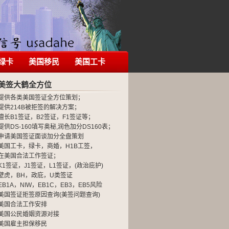
绿卡
美国移民
美国工卡
美签大鹤全方位
提供各类美国签证全方位策划；
提供214B被拒签的解决方案；
擅长B1签证，B2签证，F1签证等；
提供DS-160填写奥秘,润色加分DS160表；
申请美国签证面谈加分全盘策划
美国工卡，绿卡，商婚，H1B工签，
在美国合法工作签证；
K1签证，J1签证，L1签证，(政治庇护)
壁虎，BH，政庇，U类签证
EB1A，NIW，EB1C，EB3，EB5风险
美国签证拒签原因查询(美签问题查询)
美国合法工作安排
美国公民婚姻资源对接
美国雇主担保移民