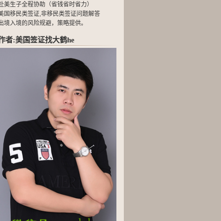
赴美生子全程协助（省钱省时省力）
美国移民类签证,非移民类签证问题解答
出境入境的风险规避，策略提供。
作者:美国签证找大鹤he