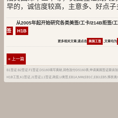
早的，诚信度较高，主意多、好点子
从2005年起开始研究各类美签/工卡/214B拒签/
签
H1B
更多相关文章,请点击
美国工签
,文章均为
« 上一篇
B1签证.B2签证.F1签证.DS160填写奥秘,润色加分DS160表,申请美国签证面
H1B工签,K1签证,J1签证,L1签证,政庇,U类签,EB1A,NIW,EB1C,EB3,EB5