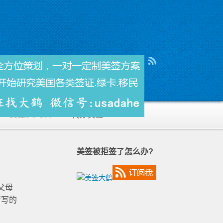
美签DS-160
代办美签
美签被拒签了怎么办?
父母
所写的