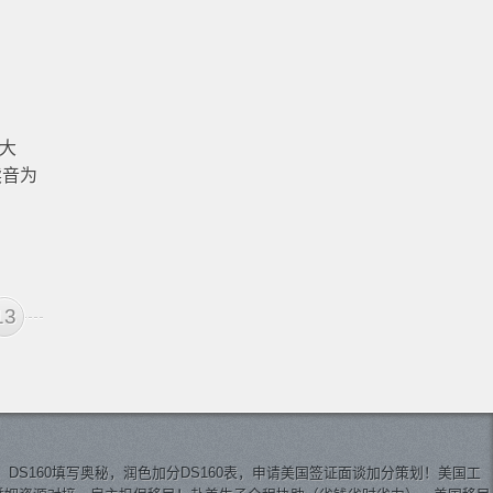
者大
读音为
13
，DS160填写奥秘，润色加分DS160表，申请美国签证面谈加分策划！美国工