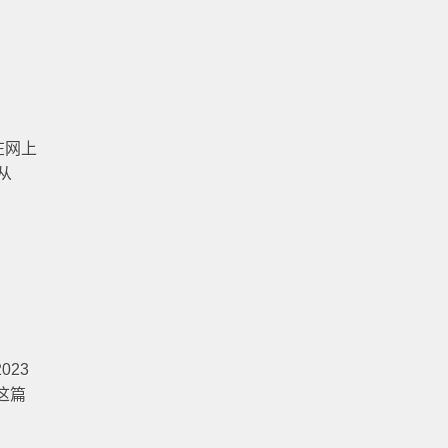
在网上
从
023
这篇