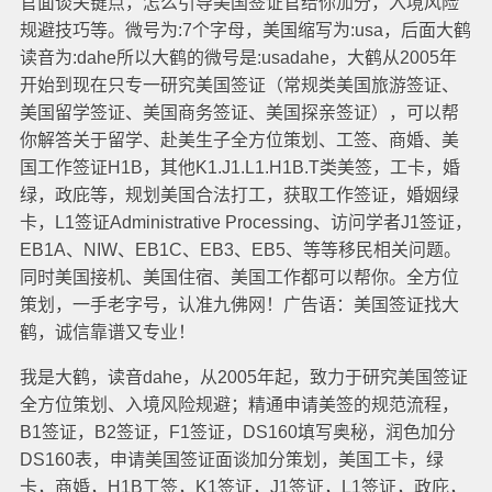
官面谈关键点，怎么引导美国签证官给你加分，入境风险
规避技巧等。微号为:7个字母，美国缩写为:usa，后面大鹤
读音为:dahe所以大鹤的微号是:usadahe，大鹤从2005年
开始到现在只专一研究美国签证（常规类美国旅游签证、
美国留学签证、美国商务签证、美国探亲签证），可以帮
你解答关于留学、赴美生子全方位策划、工签、商婚、美
国工作签证H1B，其他K1.J1.L1.H1B.T类美签，工卡，婚
绿，政庇等，规划美国合法打工，获取工作签证，婚姻绿
卡，L1签证Administrative Processing、访问学者J1签证，
EB1A、NIW、EB1C、EB3、EB5、等等移民相关问题。
同时美国接机、美国住宿、美国工作都可以帮你。全方位
策划，一手老字号，认准九佛网！广告语：美国签证找大
鹤，诚信靠谱又专业！
我是大鹤，读音dahe，从2005年起，致力于研究美国签证
全方位策划、入境风险规避；精通申请美签的规范流程，
B1签证，B2签证，F1签证，DS160填写奥秘，润色加分
DS160表，申请美国签证面谈加分策划，美国工卡，绿
卡，商婚，H1B工签，K1签证，J1签证，L1签证，政庇，