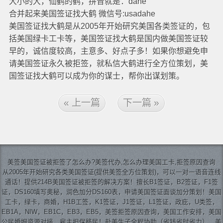
大小的大，仙鹤的鹤，拼音就是：dahe
合并起来美国签证找大鹤 微信号:usadahe
美国签证找大鹤是从2005年开始研究美国各类签证的，包
括美国绿卡工卡等，美国签证找大鹤是国内做美国签证较
早的，诚信度较高，主意多、好点子多！如果你想避免申
请美国签证永久被拒签，就私信大鹤进行全方位策划，美
国签证找大鹤可以成为你的谋士，帮你出谋划策。
« 上一篇
下一篇 »
美签
美国签证
被拒签了怎么办?美签代办,怎么办理美国工卡,拒签原因查询
从2005年开始研究各类美国签证(提供美签全方位策划)，可以一对一语音连线
通话！提供214B美国签证被拒签的解决方案！擅长B1签证，B2签证，F1签
证，DS160填写奥秘，润色加分DS160表，申请美国签证面谈加分策划！美国
工卡，绿卡，商婚，H1B工签，K1签证，J1签证，L1签证，政庇，U类签，
EB1A，NIW，EB1C，EB3，EB5，美签拒签原因查询，美国工作安排，美国
公民婚姻资源对接，雇主担保移民！赴美生子全程协助（省钱省时省力），美