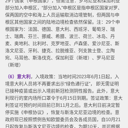
29个国家（申根国家），但需注意：罗马尼亚和保加利亚
部分加入申根区，“部分加入”申根区是指申根区国家对罗、
保两国的空中和海上人员运输取消边境管制，但两国与申
根区其他国家之间的陆地边境检查依然保留。
注：29个申
根国家为：法国、德国、意大利、西班牙、葡萄牙、瑞
士、瑞典、芬兰、挪威、希腊、波兰、荷兰、冰岛、丹
麦、奥地利、比利时、克罗地亚、卢森堡、爱沙尼亚、斯
洛文尼亚、牙利、捷克、拉脱维亚、列支敦士登、立陶
宛、马耳他、斯洛伐克、保加利亚（新增）、罗马尼亚
（新增）
（6）意大利
，入境政策：当地时间2023年6月1日起，入
境意大利人员将不再要求出示“绿色通行证”， 即无需证明
已接种疫苗或出示入境前新冠检测阴性报告。此外，意大
利现行的室内场所口罩令于6月15日到期。
签证政策：意大
利签证可预约时间目前已到11月之后。意大利日前决定暂
停实施《申根协议》，恢复与斯洛文尼亚边境的检查。意
政府现已按照惯例告知欧盟委员会及各成员国，自10月21
日起恢复与斯洛文尼亚边境的检查，为期10天，并可根据