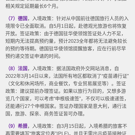
相关规定延期最长6个月。
（7）德国
，入境政策：针对从中国前往德国旅行人员的入
境限令已全面取消。自5月1日起，赴德观光旅游也将恢复
开放。
签证政策：由于德国驻华使领馆签证处人力不足，
短期内无法提高预约量，预计2023全年都将无法避免较长
的预约等待期。德国驻华使领馆提醒旅客，应在行前尽早
预约递交签证申请的时间。
（8）法国
，入境政策：据法国政府外交网站消息，自
2022年3月14日以来，法国所有地区都取消了“疫苗通行证”
（文化和休闲场所，商业餐饮，专业贸易展览等）。
签证
政策：建议提前办理签证。如果以旅行为目的，又想多游
览几个国家，可以考虑“申根极速签”，不仅可以极速递签，
还能通行27个申根国家。签证办理国家是意大利，通行法
国，旅游、探亲、商务签证皆可办理。
（9）希腊
，入境政策：自3月15日起，入境希腊的旅客不
再需要填写“旅客定位表”(PLF)，并且无需出示疫苗接种证