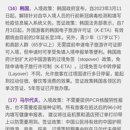
（16）韩国
，入境政策：韩国政府宣布，自2023年3月11
日起，解除针对自华入境人员的行前新冠病毒检测和填写
检疫信息输入系统义务。
签证政策：韩国法务部表示，自7
月3日起，外国游客的韩国电子旅游许可证（K-ETA）有效
期将由目前的2年延长至3年。另外，青少年（17岁以下）
和高龄人群（65岁以上）无需提前申请电子旅游许可证即
可入境，但申请时可享受免填入境申报单等便利。
韩国政
府计划扩大对中国游客的过境免签（stopover）政策，免
除申请电子旅行许可制（K-ETA）。过境免签与中转停留
（Layover）不同，允许旅客在过境国进行多日停留，能起
到拉动住宿、餐饮等消费的效果。
签证政策韩国各领区的
单次签证、5年签证已开放办理。
（17）马尔代夫
，入境政策：不需要提供PCR核酸阴性报
告，也不需要疫苗接种证明。所有旅客在抵达后的96小时
内填写健康申报表， 建议将往返机票和酒店预订单打印带
上以防需要用到。
签证政策：中国公民持有效的中国护照
因旅游、商务、探亲、过境等短期事由拟在马尔代夫停留