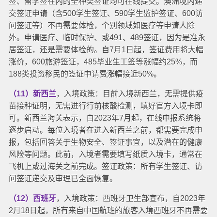
签、留学签在内的全种类签证均可在线提交。
澳洲境内递
交签证申请（含500学生签证、590学生监护签证、600访
问签证等）不再需要体检，个别领域如医疗等申请人除
外。申请医疗、临时保护、或491、489签证，因为是准永
居签证，还是需要体检的。
自7月1日起，签证费用将大幅
涨价，600旅游签证，485毕业生工签等涨幅约25%，而
188类投资移民的签证申请费涨幅接近50%。
（11）新西兰
，入境政策：目前入境新西兰，无需提供疫
苗接种证明，无需进行行前核酸检测，填好官方入境卡即
可。
新西兰海关表示，自2023年7月起，在线申报系统将
逐步启动。每位入境者在进入新西兰之前，都需要完成申
报，包括回答关于生物安全、签证事宜，以及潜在的健康
风险等问题。此前，入境者需要填写纸质入境卡，通常在
飞机上或过海关之前完成。
签证政策：所有学生签证、访
问签证递交及审理已全面恢复。
（12）西班牙
，入境政策：西班牙卫生部宣布，自2023年
2月18日起，所有来自中国航班的旅客入境西班牙不再需要