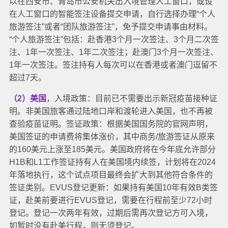
以在西安市、青岛市公安机关出入境管理人工窗口，或设
在人工窗口的智能签注设备提交申请，自行选择办理“个人
旅游签注”或者“团队旅游签注”，免予提交申请事由材料。
“个人旅游签注”包括：赴香港3个月一次签注、3个月二次签
注、1年一次签注、1年二次签注；赴澳门3个月一次签注、
1年一次签注。签注持有人每次可以在香港或者澳门逗留不
超过7天。
（2）美国
，入境政策：目前已不需要出示新冠疫苗接种证
明。非美国旅客通过陆地口岸和渡轮进入美国，也不再被
查验疫苗证明。
签证政策：根据美国国务院的官网声明，
美国签证的申请费将集体涨价，其中商务/旅游签证从原来
的160美元上涨至185美元。
美国政府将在今年底允许部分
H1B和L1工作签证持有人在美国境内续签，计划将在2024
年落地执行，这个试点项目最终会扩大到其他符合条件的
签证类别。
EVUS登记更新：如果持有美国10年有效B类签
证，赴美前要进行EVUS登记，需要在行程前至少72小时
登记。登记一次两年有效，过期后需再次登记方可入境，
如暂时没有赴美行程，则无须登记。