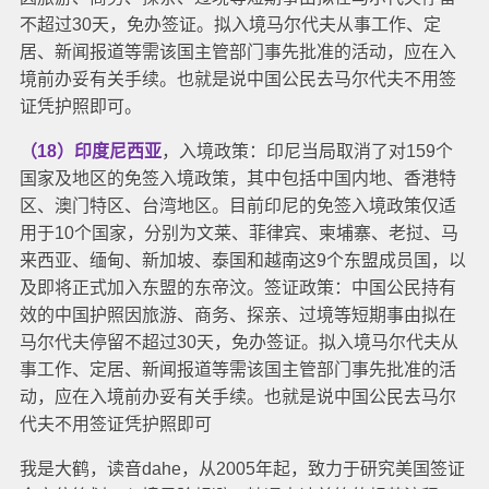
不超过30天，免办签证。拟入境马尔代夫从事工作、定
居、新闻报道等需该国主管部门事先批准的活动，应在入
境前办妥有关手续。也就是说中国公民去马尔代夫不用签
证凭护照即可。
（18）印度尼西亚
，入境政策：印尼当局取消了对159个
国家及地区的免签入境政策，其中包括中国内地、香港特
区、澳门特区、台湾地区。
目前印尼的免签入境政策仅适
用于10个国家，分别为文莱、菲律宾、柬埔寨、老挝、马
来西亚、缅甸、新加坡、泰国和越南这9个东盟成员国，以
及即将正式加入东盟的东帝汶。
签证政策：中国公民持有
效的中国护照因旅游、商务、探亲、过境等短期事由拟在
马尔代夫停留不超过30天，免办签证。拟入境马尔代夫从
事工作、定居、新闻报道等需该国主管部门事先批准的活
动，应在入境前办妥有关手续。也就是说中国公民去马尔
代夫不用签证凭护照即可
我是大鹤，读音dahe，从2005年起，致力于研究美国签证