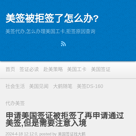
美签被拒签了怎么办?
美签代办,怎么办理美国工卡,拒签原因查询
首页
签证必读
赴美策略
美国工卡
美国签证
社会生活
美国见闻
大鹤随笔
美签DS-160
代办美签
申请美国签证被拒签了再申请通过
美签,但是需要注意入境
2024-4-18 12:12:0, posted by 美国签证找大鹤