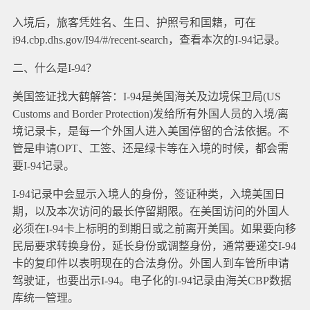
入境后，旅客凭姓名、生日、护照号和国籍，可在
i94.cbp.dhs.gov/I94/#/recent-search，查看本次的I-94记录。
二、什么是I-94？
美国签证找大鹤解答：I-94是美国海关及边境保卫局(US
Customs and Border Protection)发给所有外国人员的入境/离
境记录卡，是每一个外国人进入美国停留的合法依据。不
管是申请OPT、工签、还是绿卡等在入境的时候，都会需
要I-94记录。
I-94记录中会显示入境人的身份，签证种类，入境美国日
期，以及本次访问的最长停留期限。在美国访问的外国人
必须在I-94卡上标明的到期日或之前离开美国。如果要向移
民局要求转换身份，延长身份或调整身份，通常要递交I-94
卡的复印件以表明现在的合法身份。外国人到车管所申请
驾驶证，也要出示I-94。电子化的I-94记录由海关CBP数据
库统一管理。