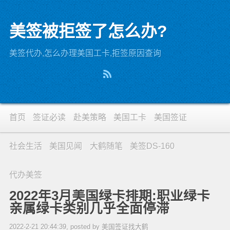
美签被拒签了怎么办?
美签代办,怎么办理美国工卡,拒签原因查询
首页
签证必读
赴美策略
美国工卡
美国签证
社会生活
美国见闻
大鹤随笔
美签DS-160
代办美签
2022年3月美国绿卡排期:职业绿卡
亲属绿卡类别几乎全面停滞
2022-2-21 20:44:39, posted by 美国签证找大鹤