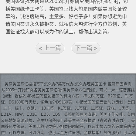
美国签证找大鹤是从2005年开始研究美国各类签证的，包
括美国绿卡工卡等，美国签证找大鹤是国内做美国签证较
早的，诚信度较高，主意多、好点子多！如果你想避免申
请美国签证永久被拒签，就私信大鹤进行全方位策划，美
国签证找大鹤可以成为你的谋士，帮你出谋划策。
« 上一篇
下一篇 »
美签
美国签证
被拒签了怎么办?美签代办,怎么办理美国工卡,拒签原因查询
从2005年开始研究各类美国签证(提供美签全方位策划)，可以一对一语音连线
通话！提供214B美国签证被拒签的解决方案！擅长B1签证，B2签证，F1签
证，DS160填写奥秘，润色加分DS160表，申请美国签证面谈加分策划！美国
工卡，绿卡，商婚，H1B工签，K1签证，J1签证，L1签证，政庇，U类签，
EB1A，NIW，EB1C，EB3，EB5，美签拒签原因查询，美国工作安排，美国
公民婚姻资源对接，雇主担保移民！赴美生子全程协助（省钱省时省力），美
国移民类签证、美国非移民类签证相关问题解答，以及出境入境的方案策略提
供！可以办理、可以咨询、也可以全方位策划，全球接单！热情服务！可以和