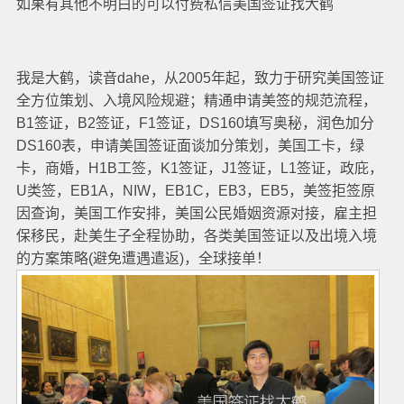
如果有其他不明白的可以付费私信美国签证找大鹤
我是大鹤，读音dahe，从2005年起，致力于研究美国签证
全方位策划、入境风险规避；精通申请美签的规范流程，
B1签证，B2签证，F1签证，DS160填写奥秘，润色加分
DS160表，申请美国签证面谈加分策划，美国工卡，绿
卡，商婚，H1B工签，K1签证，J1签证，L1签证，政庇，
U类签，EB1A，NIW，EB1C，EB3，EB5，美签拒签原
因查询，美国工作安排，美国公民婚姻资源对接，雇主担
保移民，赴美生子全程协助，各类美国签证以及出境入境
的方案策略(避免遭遇遣返)，全球接单！