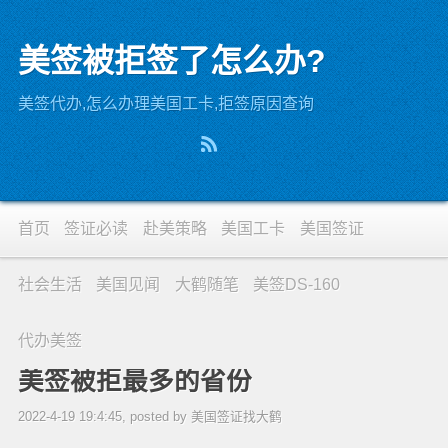
美签被拒签了怎么办?
美签代办,怎么办理美国工卡,拒签原因查询
首页
签证必读
赴美策略
美国工卡
美国签证
社会生活
美国见闻
大鹤随笔
美签DS-160
代办美签
美签被拒最多的省份
2022-4-19 19:4:45, posted by 美国签证找大鹤