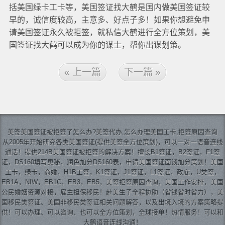
括美国绿卡工卡等，美国签证找大鹤是国内做美国签证较
早的，诚信度较高，主意多、好点子多！如果你想避免申
请美国签证永久被拒签，就私信大鹤进行全方位策划，美
国签证找大鹤可以成为你的谋士，帮你出谋划策。
« 上一篇
下一篇 »
美签
美国签证
被拒签了怎么办?美签代办,怎么办理美国工卡,拒签原因查询
从2005年开始研究各类美国签证(提供美签全方位策划)，可以一对一语音连线
通话！提供214B美国签证被拒签的解决方案！擅长B1签证，B2签证，F1签
证，DS160填写奥秘，润色加分DS160表，申请美国签证面谈加分策划！美国
工卡，绿卡，商婚，H1B工签，K1签证，J1签证，L1签证，政庇，U类签，
EB1A，NIW，EB1C，EB3，EB5，美签拒签原因查询，美国工作安排，美国
公民婚姻资源对接，雇主担保移民！赴美生子全程协助（省钱省时省力），美
国移民类签证、美国非移民类签证相关问题解答，以及出境入境的方案策略提
供！可以办理、可以咨询、也可以全方位策划，全球接单！热情服务！可以和
大鹤语音连线沟通！