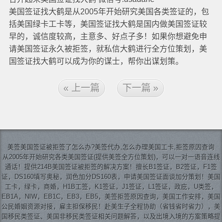
美国签证找大鹤是从2005年开始研究美国各类签证的，包
括美国绿卡工卡等，美国签证找大鹤是国内做美国签证较
早的，诚信度较高，主意多、好点子多！如果你想避免申
请美国签证永久被拒签，就私信大鹤进行全方位策划，美
国签证找大鹤可以成为你的谋士，帮你出谋划策。
« 上一篇
下一篇 »
美签
美国签证
被拒签了怎么办?美签代办,怎么办理美国工卡,拒签原因查询
从2005年开始研究各类美国签证(提供美签全方位策划)，可以一对一语音连线
通话！提供214B美国签证被拒签的解决方案！擅长B1签证，B2签证，F1签
证，DS160填写奥秘，润色加分DS160表，申请美国签证面谈加分策划！美国
工卡，绿卡，商婚，H1B工签，K1签证，J1签证，L1签证，政庇，U类签，
EB1A，NIW，EB1C，EB3，EB5，美签拒签原因查询，美国工作安排，美国
公民婚姻资源对接，雇主担保移民！赴美生子全程协助（省钱省时省力），美
国移民类签证、美国非移民类签证相关问题解答，以及出境入境的方案策略提