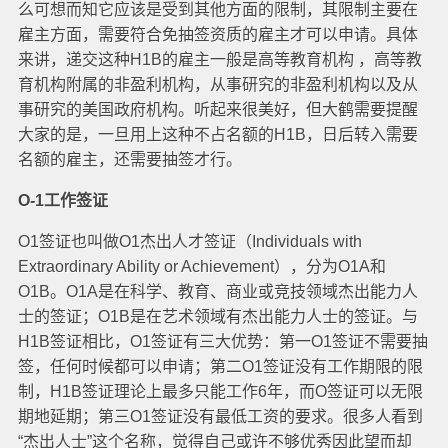
么可想而知它应该是受到其他方面的限制，其限制主要在
雇主方面，需要符合免抽签资质的雇主才可以申请。具体
来讲，递交这种H1B的雇主一般是高等教育机构 ，高等教
育机构附属的非盈利机构，从事研究的非盈利机构以及从
事研究的美国政府机构。听起来很美好，但大鹤需要提醒
大家的是，一旦用上这种不占名额的H1B，日后转入需要
名额的雇主，还需要抽签才行。
O-1工作签证
O1签证也叫做O1杰出人才签证（Individuals with
Extraordinary Ability or Achievement），分为O1A和
O1B。O1A是在科学、教育、商业或竞技领域杰出能力人
士的签证；O1B是在艺术领域有杰出能力人士的签证。与
H1B签证相比，O1签证有三大优势：第一O1签证不需要抽
签，任何时候都可以申请；第二O1签证没有工作期限的限
制，H1B签证理论上最多只能工作6年，而O签证可以无限
期地延期；第三O1签证没有最低工资的要求。很多人看到
“杰出人士”这个名称，觉得自己或许不够优秀因此望而却