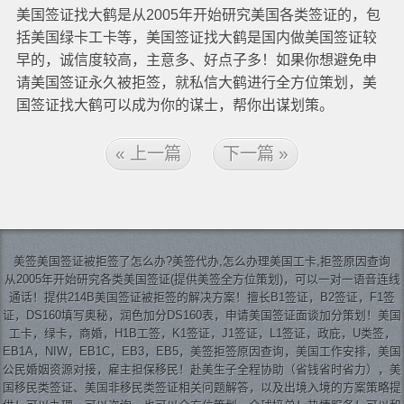
美国签证找大鹤是从2005年开始研究美国各类签证的，包
括美国绿卡工卡等，美国签证找大鹤是国内做美国签证较
早的，诚信度较高，主意多、好点子多！如果你想避免申
请美国签证永久被拒签，就私信大鹤进行全方位策划，美
国签证找大鹤可以成为你的谋士，帮你出谋划策。
« 上一篇
下一篇 »
美签
美国签证
被拒签了怎么办?美签代办,怎么办理美国工卡,拒签原因查询
从2005年开始研究各类美国签证(提供美签全方位策划)，可以一对一语音连线
通话！提供214B美国签证被拒签的解决方案！擅长B1签证，B2签证，F1签
证，DS160填写奥秘，润色加分DS160表，申请美国签证面谈加分策划！美国
工卡，绿卡，商婚，H1B工签，K1签证，J1签证，L1签证，政庇，U类签，
EB1A，NIW，EB1C，EB3，EB5，美签拒签原因查询，美国工作安排，美国
公民婚姻资源对接，雇主担保移民！赴美生子全程协助（省钱省时省力），美
国移民类签证、美国非移民类签证相关问题解答，以及出境入境的方案策略提