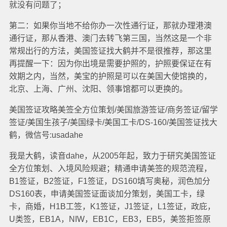
就没有问题了；
第二：如果你当地不给你办一次性通行证，那就办理港澳
通行证，那从香港、澳门去转飞第三国，当然这是一个非
常规出行的方法，美国签证找大鹤并不是很推荐，那这里
再提醒一下：因为你出境是需要护照的，护照要保证在有
效期之内，当然，美宝的护照是可以在美国大使馆换的，
北京、上海、广州、沈阳、领事馆都可以更换的。
美国签证攻略美签全方位策划/美国旅游签证/商务签证/留学
签证/美国生孩子/美国绿卡/美国工卡/DS-160/美国签证找大
鹤，微信号:usadahe
我是大鹤，读音dahe，从2005年起，致力于研究美国签证
全方位策划、入境风险规避；精通申请美签的规范流程，
B1签证，B2签证，F1签证，DS160填写奥秘，润色加分
DS160表，申请美国签证面谈加分策划，美国工卡，绿
卡，商婚，H1B工签，K1签证，J1签证，L1签证，政庇，
U类签，EB1A，NIW，EB1C，EB3，EB5，美签拒签原