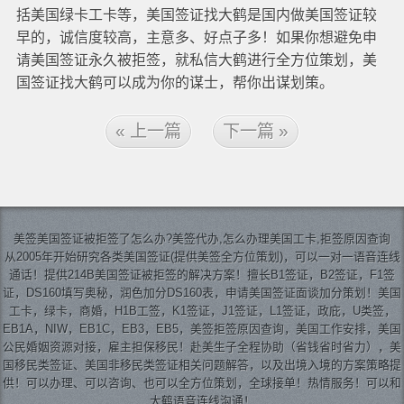
括美国绿卡工卡等，美国签证找大鹤是国内做美国签证较
早的，诚信度较高，主意多、好点子多！如果你想避免申
请美国签证永久被拒签，就私信大鹤进行全方位策划，美
国签证找大鹤可以成为你的谋士，帮你出谋划策。
« 上一篇
下一篇 »
美签
美国签证
被拒签了怎么办?美签代办,怎么办理美国工卡,拒签原因查询
从2005年开始研究各类美国签证(提供美签全方位策划)，可以一对一语音连线
通话！提供214B美国签证被拒签的解决方案！擅长B1签证，B2签证，F1签
证，DS160填写奥秘，润色加分DS160表，申请美国签证面谈加分策划！美国
工卡，绿卡，商婚，H1B工签，K1签证，J1签证，L1签证，政庇，U类签，
EB1A，NIW，EB1C，EB3，EB5，美签拒签原因查询，美国工作安排，美国
公民婚姻资源对接，雇主担保移民！赴美生子全程协助（省钱省时省力），美
国移民类签证、美国非移民类签证相关问题解答，以及出境入境的方案策略提
供！可以办理、可以咨询、也可以全方位策划，全球接单！热情服务！可以和
大鹤语音连线沟通！