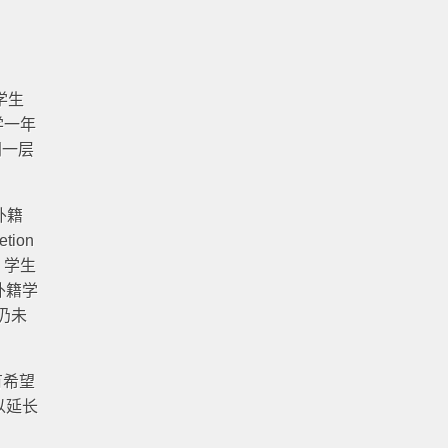
和学生
学一年
同一层
外籍
ion
，学生
外籍学
仍未
有希望
可以延长