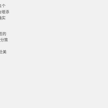
1个
会增添
确实
签的
加分策
赴美