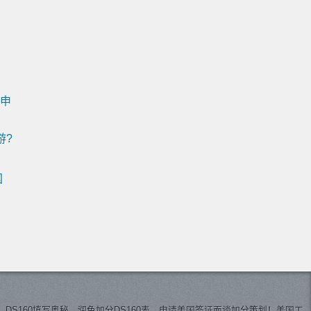
期申
游?
国
，DS160填写奥秘，润色加分DS160表，申请美国签证面谈加分策划！美国工