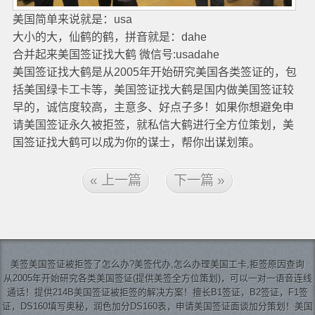
美国简单来说就是：usa
大小的大，仙鹤的鹤，拼音就是：dahe
合并起来美国签证找大鹤 微信号:usadahe
美国签证找大鹤是从2005年开始研究美国各类签证的，包
括美国绿卡工卡等，美国签证找大鹤是国内做美国签证较
早的，诚信度较高，主意多、好点子多！如果你想避免申
请美国签证永久被拒签，就私信大鹤进行全方位策划，美
国签证找大鹤可以成为你的谋士，帮你出谋划策。
« 上一篇
下一篇 »
美签
美国签证
被拒签了怎么办?美签代办,怎么办理美国工卡,拒签原因查询
从2005年开始研究各类美国签证(提供美签全方位策划)，可以一对一语音连线
通话！提供214B美国签证被拒签的解决方案！擅长B1签证，B2签证，F1签
证，DS160填写奥秘，润色加分DS160表，申请美国签证面谈加分策划！美国