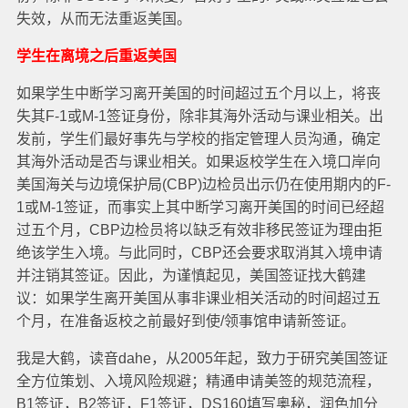
失效，从而无法重返美国。
学生在离境之后重返美国
如果学生中断学习离开美国的时间超过五个月以上，将丧
失其F-1或M-1签证身份，除非其海外活动与课业相关。出
发前，学生们最好事先与学校的指定管理人员沟通，确定
其海外活动是否与课业相关。如果返校学生在入境口岸向
美国海关与边境保护局(CBP)边检员出示仍在使用期内的F-
1或M-1签证，而事实上其中断学习离开美国的时间已经超
过五个月，CBP边检员将以缺乏有效非移民签证为理由拒
绝该学生入境。与此同时，CBP还会要求取消其入境申请
并注销其签证。因此，为谨慎起见，美国签证找大鹤建
议：如果学生离开美国从事非课业相关活动的时间超过五
个月，在准备返校之前最好到使/领事馆申请新签证。
我是大鹤，读音dahe，从2005年起，致力于研究美国签证
全方位策划、入境风险规避；精通申请美签的规范流程，
B1签证，B2签证，F1签证，DS160填写奥秘，润色加分