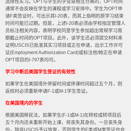
选择性实习。OPT与学生的学业是相互分离的，OPT时间
通常不会反映在学生的课程或学习安排中。学生为OPT申
请F类签证时，可出示其I-20表，而其上指明的原学习结束
时间可能已过期。但是，上述I-20表必须由学校指定管理人
员标注相关内容，表明学校同意学生参加超出常规学习周
期截止时间的OPT项目。此外，该学生还必须提交材料来
证明USCIS已批准其实习项目或正在申请，出示工作许可
证(Employment Authorization Card)或标注他/她正在申请
OPT项目的I-797表均可。
学习中断后美国学生签证的有效性
如果学生在美国境外停留时间或停课时间超过五个月，则
返校时必须重新申请F-1或M-1学生签证。
在美国境内的学生
根据美国移民法，如果学生(F-1或M-1)在转校或转项目后
五个月内还未重新开始上课，将丧失其身份。一旦丧失身
份，除非USCIS予以恢复，否则学生的F类或M类签证也会