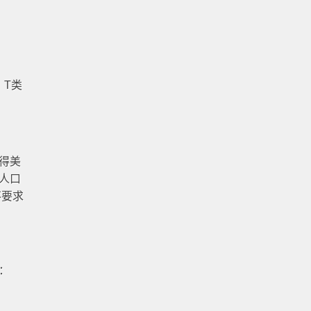
：T类
得美
人口
不要求
：