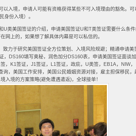
可以入境，申请人可能有资格获得某些不可入境理由的豁免。可
非移民身份入境）。
和U类美国签证的介绍，申请美国签证U和T类签证需要什么条件
开在网上的，如果想了解具体内幕是可以私信的。
年起，致力于研究美国签证全方位策划、入境风险规避；精通申请美
签证，DS160填写奥秘，润色加分DS160表，申请美国签证面谈
，K1签证，J1签证，L1签证，政庇，U类签，EB1A，NIW，
原因查询，美国工作安排，美国公民婚姻资源对接，雇主担保移民，
境入境的方案策略(避免遭遇遣返)，全球接单！