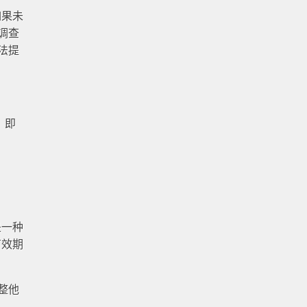
如果未
调查
法提
，即
。
是一种
有效期
整他