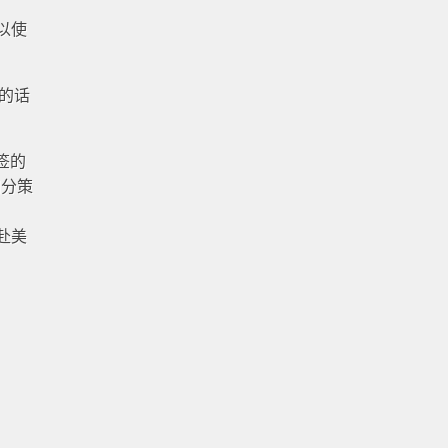
以使
的话
签的
加分策
赴美