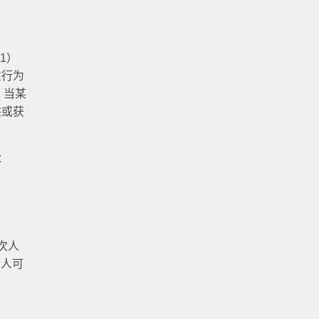
1）
性行为
：当某
供或获
：
次人
请人可