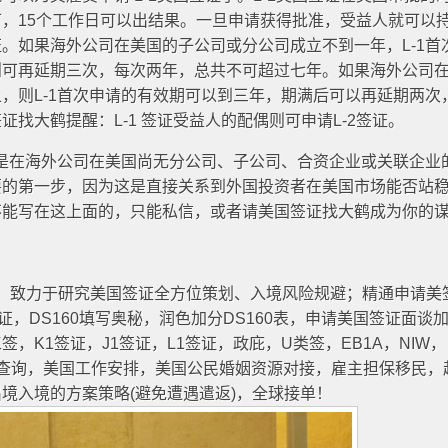
，15个工作日可以出结果。一旦申请获得批准，受益人就可以
。如果海外公司在美国的子公司或分公司成立不到一年，L-1首
则可再延期三次，每次两年，总共不可超过七年。如果海外公司
，则L-1首次申请的有效期可以到三年，期满后可以再延期两次
找大鹤提醒：L-1 签证受益人的配偶则可申请L-2签证。
其是在海外公司在美国尚无分公司、子公司、合资企业或关联企业
要的第一步，因为这是直接关系到外国投资者在美国市场能否站
不能写在这上面的，只能私信，或者请美国签证找大鹤成为你的
年起，致力于研究美国签证全方位策划、入境风险规避；精通申请美
签证，DS160填写奥秘，润色加分DS160表，申请美国签证面谈
，K1签证，J1签证，L1签证，政庇，U类签，EB1A，NIW，
原因查询，美国工作安排，美国公民婚姻资源对接，雇主担保移民，
境入境的方案策略(避免遭遇遣返)，全球接单！