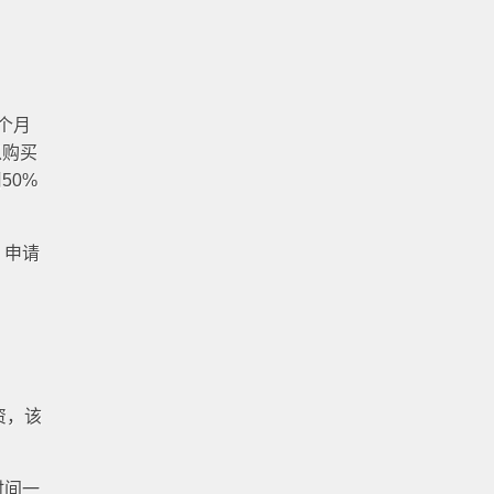
一个月
以购买
50%
，申请
资，该
时间一