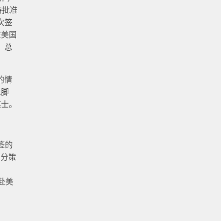
持批准
次签
在美国
，总
的情
稳脚
谋士。
签的
加分策
赴美