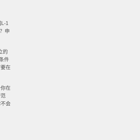
-1
呢？申
立的
条件
需要在
于你在
营范
你不会