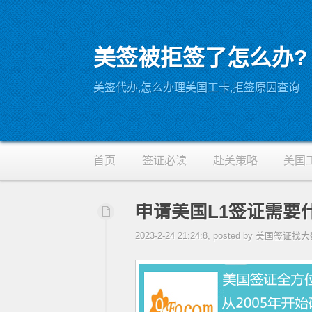
美签被拒签了怎么办?
RSS
美签代办,怎么办理美国工卡,拒签原因查询
首页
签证必读
赴美策略
美国
申请美国L1签证需要
2023-2-24 21:24:8, posted by 美国签证找