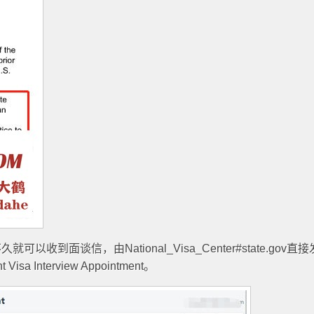
到面谈信，由National_Visa_Center#state.gov直接
 Interview Appointment。