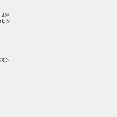
问题的
直接安
客观的