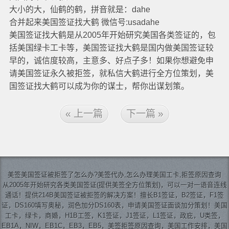
大小的大，仙鹤的鹤，拼音就是：dahe
合并起来美国签证找大鹤 微信号:usadahe
美国签证找大鹤是从2005年开始研究美国各类签证的，包
括美国绿卡工卡等，美国签证找大鹤是国内做美国签证较
早的，诚信度较高，主意多、好点子多！如果你想避免申
请美国签证永久被拒签，就私信大鹤进行全方位策划，美
国签证找大鹤可以成为你的谋士，帮你出谋划策。
« 上一篇
下一篇 »
美签
美国签证
被拒签了怎么办?美签代办,怎么办理美国工卡,拒签原因查询
从2005年开始研究各类美国签证(提供美签全方位策划)，可以一对一语音连线
通话！提供214B美国签证被拒签的解决方案！擅长B1签证，B2签证，F1签
证，DS160填写奥秘，润色加分DS160表，申请美国签证面谈加分策划！美国
工卡，绿卡，商婚，H1B工签，K1签证，J1签证，L1签证，政庇，U类签，
EB1A，NIW，EB1C，EB3，EB5，美签拒签原因查询，美国工作安排，美国