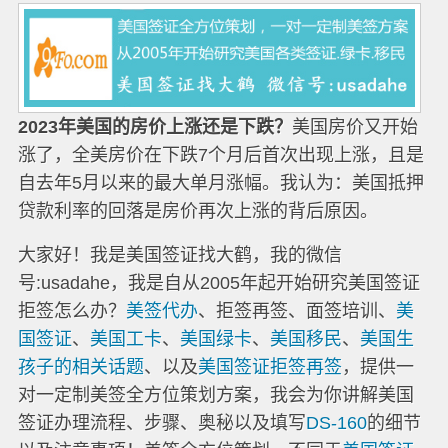
2023年美国的房价上涨还是下跌？
美国房价又开始
涨了，全美房价在下跌7个月后首次出现上涨，且是
自去年5月以来的最大单月涨幅。我认为：美国抵押
贷款利率的回落是房价再次上涨的背后原因。
大家好！我是美国签证找大鹤，我的微信
号:usadahe，我是自从2005年起开始研究美国签证
拒签怎么办？
美签代办
、拒签再签、面签培训、
美
国签证
、
美国工卡
、
美国绿卡
、
美国移民
、
美国生
孩子的相关话题
、以及
美国签证拒签再签
，提供一
对一定制美签全方位策划方案，我会为你讲解美国
签证办理流程、步骤、奥秘以及填写
DS-160
的细节