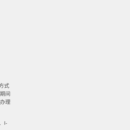
方式
证期间
何办理
I-