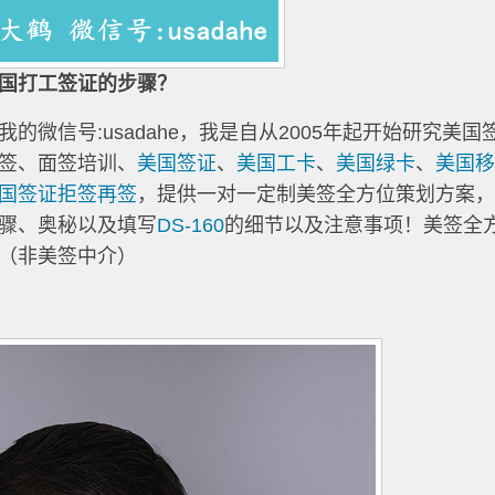
国打工签证的步骤？
微信号:usadahe，我是自从2005年起开始研究美国
签、面签培训、
美国签证
、
美国工卡
、
美国绿卡
、
美国
国签证拒签再签
，提供一对一定制美签全方位策划方案
骤、奥秘以及填写
DS-160
的细节以及注意事项！美签全
（非美签中介）