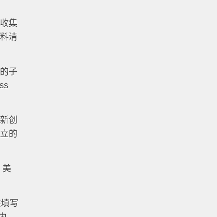
行收集
材料清
国的子
ss
于新创
设立的
，美
该填写