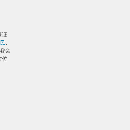
签证
移民
、
，我会
方位