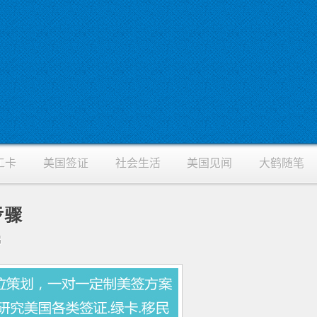
工卡
美国签证
社会生活
美国见闻
大鹤随笔
步骤
鹤