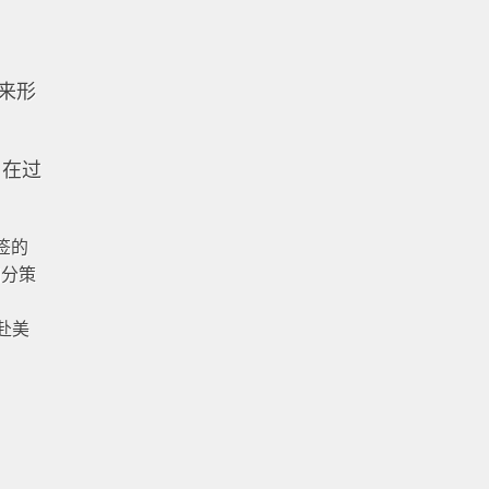
来形
：在过
签的
加分策
赴美