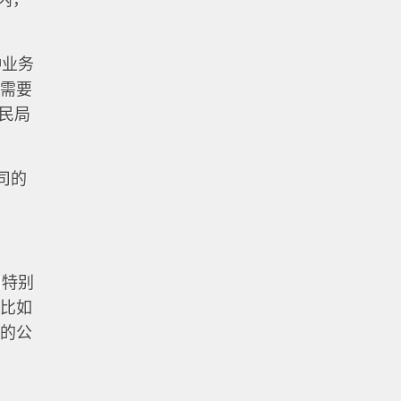
内，
种业务
急需要
移民局
司的
司特别
，比如
外的公