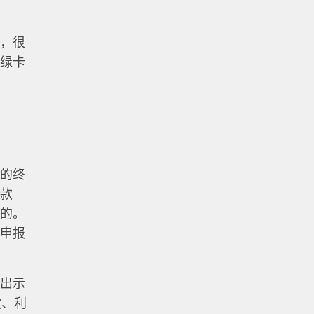
人，很
的绿卡
务的终
税款
行的。
务申报
局出示
款、利