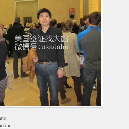
he
dahe