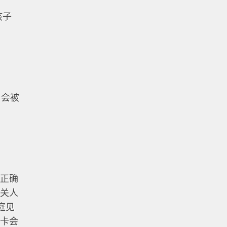
孩子
，会被
不正确
海关人
庭见
绿卡会