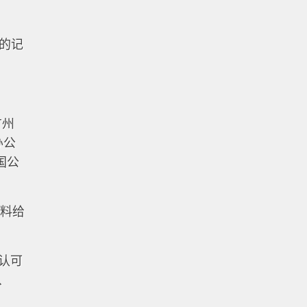
人的记
广州
办公
国公
资料给
式认可
、