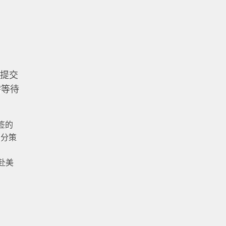
你提交
需等待
签的
加分策
赴美