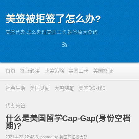
美签被拒签了怎么办?
美签代办,怎么办理美国工卡,拒签原因查询
首页
签证必读
赴美策略
美国工卡
美国签证
社会生活
美国见闻
大鹤随笔
美签DS-160
代办美签
什么是美国留学Cap-Gap(身份空档
期)?
2021-4-22 22:48:5, posted by 美国签证找大鹤